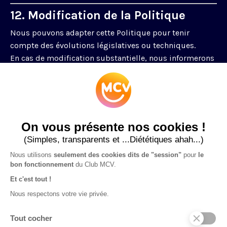
12. Modification de la Politique
Nous pouvons adapter cette Politique pour tenir
compte des évolutions législatives ou techniques.
En cas de modification substantielle, nous informerons
les utilisateurs concernés par tout moyen approprié (e-
mail, notification, message sur le site...).
La version à jour est accessible à tout moment sur
clubmcv.fr
.
On vous présente nos cookies !
(Simples, transparents et ...Diététiques ahah...)
Nous utilisons
seulement des cookies dits de "session"
pour
le
bon fonctionnement
du Club MCV.
Et c'est tout !
© 2026
Nous respectons votre vie privée.
Tout cocher