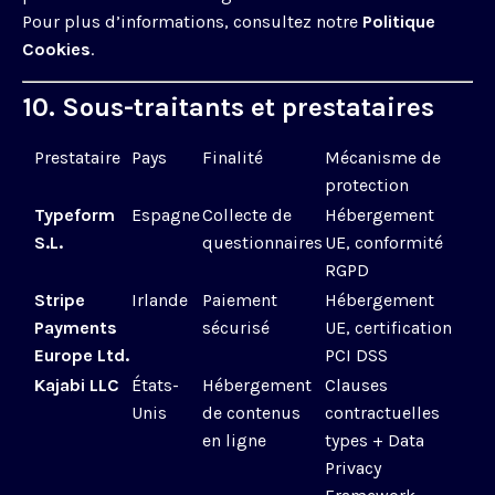
Pour plus d’informations, consultez notre
Politique
Cookies
.
10. Sous-traitants et prestataires
Prestataire
Pays
Finalité
Mécanisme de
protection
Typeform
Espagne
Collecte de
Hébergement
S.L.
questionnaires
UE, conformité
RGPD
Stripe
Irlande
Paiement
Hébergement
Payments
sécurisé
UE, certification
Europe Ltd.
PCI DSS
Kajabi LLC
États-
Hébergement
Clauses
Unis
de contenus
contractuelles
en ligne
types + Data
Privacy