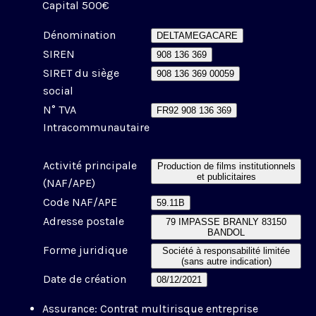
Capital 500€
Dénomination
DELTAMEGACARE
SIREN
908 136 369
SIRET du siège
908 136 369 00059
social
N° TVA
FR92 908 136 369
Intracommunautaire
Activité principale
Production de films institutionnels
et publicitaires
(NAF/APE)
Code NAF/APE
59.11B
Adresse postale
79 IMPASSE BRANLY 83150
BANDOL
Forme juridique
Société à responsabilité limitée
(sans autre indication)
Date de création
08/12/2021
Assurance: Contrat multirisque entreprise